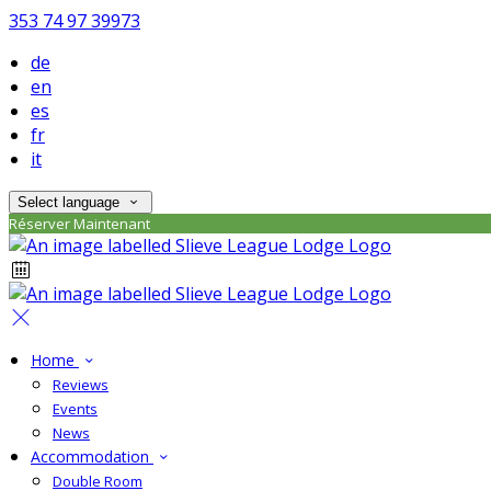
353 74 97 39973
de
en
es
fr
it
Select language
Réserver Maintenant
Home
Reviews
Events
News
Accommodation
Double Room