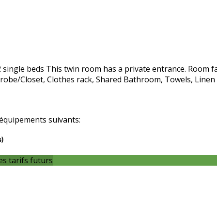
ngle beds This twin room has a private entrance. Room facil
be/Closet, Clothes rack, Shared Bathroom, Towels, Linen Fre
équipements suivants:
s)
es tarifs futurs