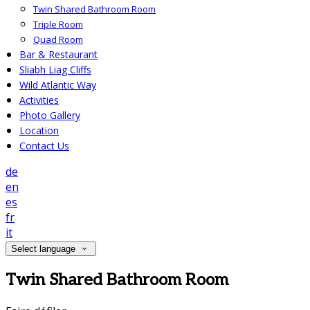
Twin Shared Bathroom Room
Triple Room
Quad Room
Bar & Restaurant
Sliabh Liag Cliffs
Wild Atlantic Way
Activities
Photo Gallery
Location
Contact Us
de
en
es
fr
it
Select language
Twin Shared Bathroom Room