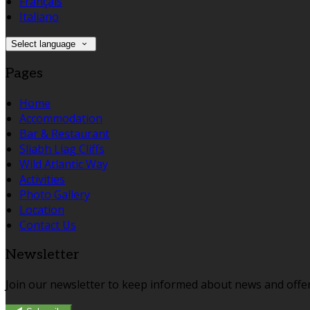
Français
Italiano
Select language
Pages
Home
Accommodation
Bar & Restaurant
Sliabh Liag Cliffs
Wild Atlantic Way
Activities
Photo Gallery
Location
Contact Us
Newsletter
Join our newsletter to keep informed about news and offer