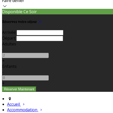
Faire défiler
Disponible Ce Soir
Réservez votre séjour
Arrivée
Départ
Adultes
-
+
Enfants
-
+
Accueil
Accommodation