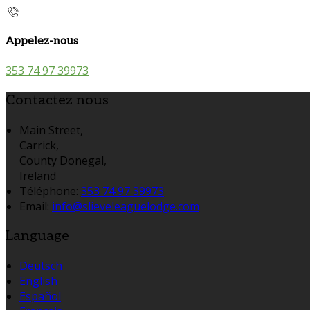
Appelez-nous
353 74 97 39973
Contactez nous
Main Street,
Carrick,
County Donegal,
Ireland
Téléphone
:
353 74 97 39973
Email:
info@slieveleaguelodge.com
Language
Deutsch
English
Español