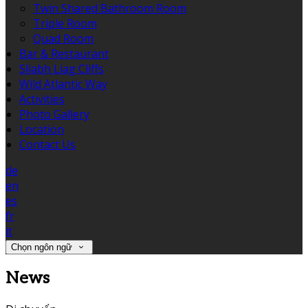
Twin Shared Bathroom Room
Triple Room
Quad Room
Bar & Restaurant
Sliabh Liag Cliffs
Wild Atlantic Way
Activities
Photo Gallery
Location
Contact Us
de
en
es
fr
it
Chọn ngôn ngữ
News