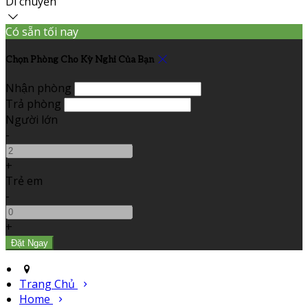
Di chuyển
Có sẵn tối nay
Chọn Phòng Cho Kỳ Nghỉ Của Bạn
Nhận phòng
Trả phòng
Người lớn
-
+
Trẻ em
-
+
Trang Chủ
Home