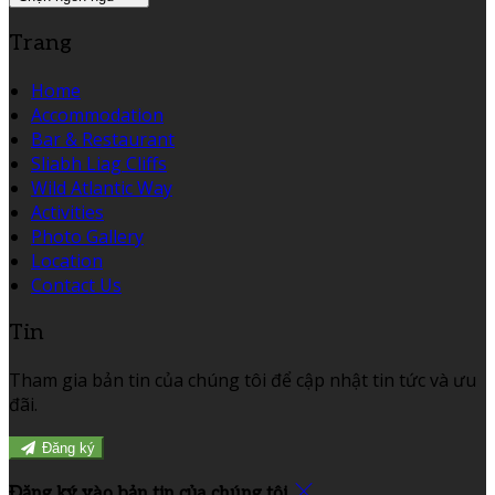
Trang
Home
Accommodation
Bar & Restaurant
Sliabh Liag Cliffs
Wild Atlantic Way
Activities
Photo Gallery
Location
Contact Us
Tin
Tham gia bản tin của chúng tôi để cập nhật tin tức và ưu
đãi.
Đăng ký
Đăng ký vào bản tin của chúng tôi