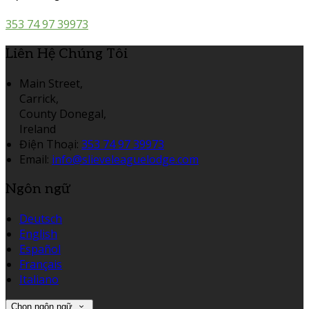
353 74 97 39973
Liên Hệ Chúng Tôi
Main Street,
Carrick,
County Donegal,
Ireland
Điện Thoại
:
353 74 97 39973
Email:
info@slieveleaguelodge.com
Ngôn ngữ
Deutsch
English
Español
Français
Italiano
Chọn ngôn ngữ